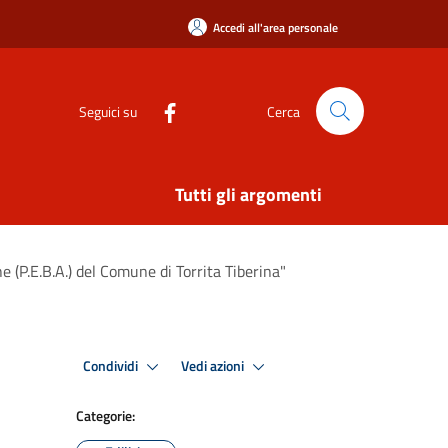
Accedi all'area personale
Seguici su
Cerca
Tutti gli argomenti
 (P.E.B.A.) del Comune di Torrita Tiberina"
Condividi
Vedi azioni
Categorie: