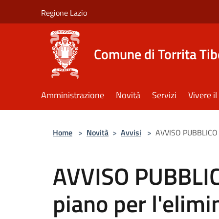
Salta al contenuto principale
Regione Lazio
Comune di Torrita Tib
Amministrazione
Novità
Servizi
Vivere 
Home
>
Novità
>
Avvisi
>
AVVISO PUBBLICO "Ad
AVVISO PUBBLIC
piano per l'elimi