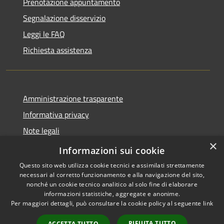
Prenotazione appuntamento
Segnalazione disservizio
Leggi le FAQ
Richiesta assistenza
Amministrazione trasparente
Informativa privacy
Note legali
×
Dichiarazione di accessibilità
Informazioni sui cookie
Questo sito web utilizza cookie tecnici e assimilati strettamente
necessari al corretto funzionamento e alla navigazione del sito,
nonché un cookie tecnico analitico al solo fine di elaborare
informazioni statistiche, aggregate e anonime.
RSS
Copyright © 2026 • Comune di
Per maggiori dettagli, può consultare la cookie policy al seguente
link
Accessibilità
Torrita Tiberina • Powered by
Privacy
Municipium
Accesso
•
RIFIUTA TUTTO
ACCETTA TUTTO