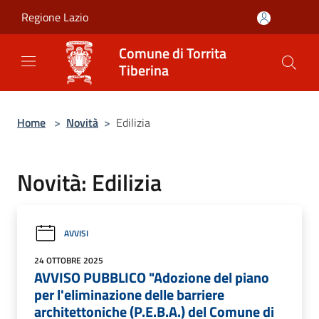
Salta al contenuto principale
Regione Lazio
Comune di Torrita
Tiberina
Home
>
Novità
>
Edilizia
Novità: Edilizia
AVVISI
24 OTTOBRE 2025
AVVISO PUBBLICO "Adozione del piano
per l'eliminazione delle barriere
architettoniche (P.E.B.A.) del Comune di