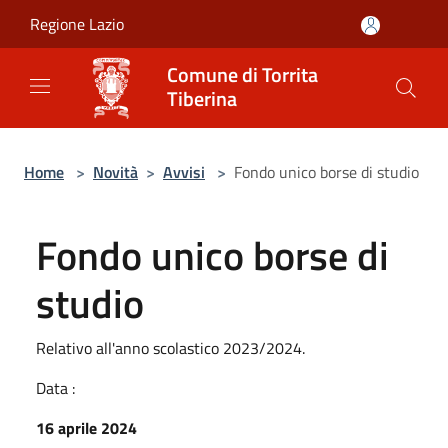
Salta al contenuto principale
Regione Lazio
Comune di Torrita
Tiberina
Home
>
Novità
>
Avvisi
>
Fondo unico borse di studio
Fondo unico borse di
studio
Relativo all'anno scolastico 2023/2024.
Data :
16 aprile 2024