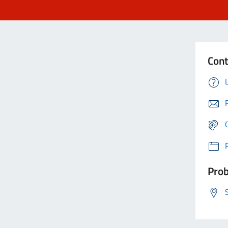
Cont
Prob