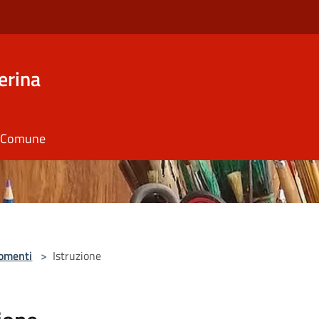
erina
il Comune
omenti
>
Istruzione