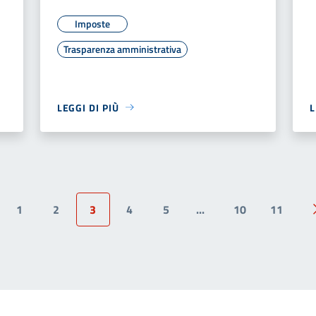
Imposte
Trasparenza amministrativa
LEGGI DI PIÙ
L
1
2
3
4
5
...
10
11
ina precedente