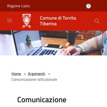
Salta al contenuto principale
Regione Lazio
Comune di Torrita
Tiberina
Home
>
Argomenti
>
Comunicazione istituzionale
Comunicazione