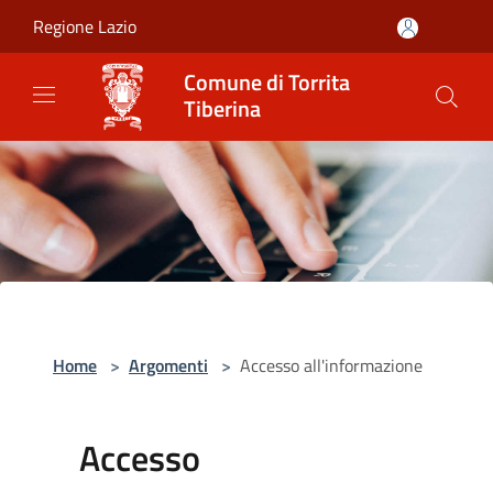
Salta al contenuto principale
Regione Lazio
Comune di Torrita
Tiberina
Home
>
Argomenti
>
Accesso all'informazione
Accesso