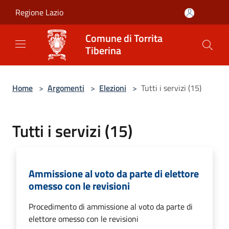
Salta al contenuto principale
Regione Lazio
Comune di Torrita
Tiberina
Home
>
Argomenti
>
Elezioni
>
Tutti i servizi (15)
Tutti i servizi (15)
Ammissione al voto da parte di elettore
omesso con le revisioni
Procedimento di ammissione al voto da parte di
elettore omesso con le revisioni