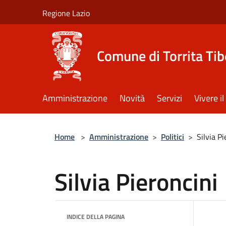
Salta al contenuto principale
Regione Lazio
Comune di Torrita Tib
Amministrazione
Novità
Servizi
Vivere 
Home
>
Amministrazione
>
Politici
>
Silvia Pi
Silvia Pieroncini
INDICE DELLA PAGINA