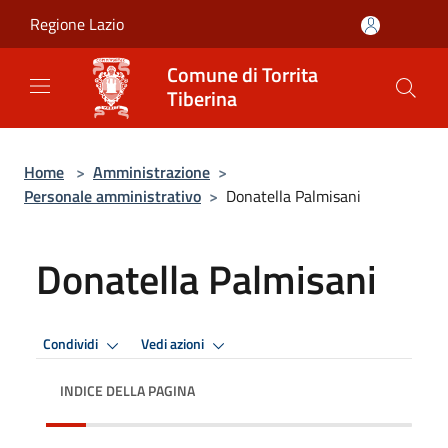
Salta al contenuto principale
Regione Lazio
Comune di Torrita
Tiberina
Home
>
Amministrazione
>
Personale amministrativo
>
Donatella Palmisani
Donatella Palmisani
Condividi
Vedi azioni
INDICE DELLA PAGINA