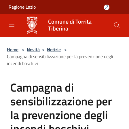
Salta al contenuto principale
Regione Lazio
Comune di Torrita
Tiberina
Home
>
Novità
>
Notizie
>
Campagna di sensibilizzazione per la prevenzione degli
incendi boschivi
Campagna di
sensibilizzazione per
la prevenzione degli
incendi boschivi