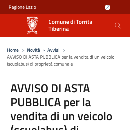
Salta al contenuto principale
Regione Lazio
Comune di Torrita
Tiberina
Home
>
Novità
>
Avvisi
>
AVVISO DI ASTA PUBBLICA per la vendita di un veicolo
(scuolabus) di proprietà comunale
AVVISO DI ASTA
PUBBLICA per la
vendita di un veicolo
(scuolabus) di