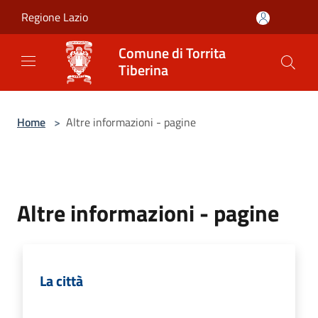
Salta al contenuto principale
Regione Lazio
Comune di Torrita
Tiberina
Home
>
Altre informazioni - pagine
Altre informazioni - pagine
La città